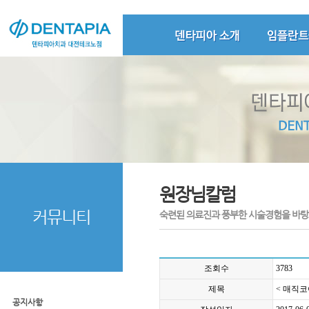
원장님칼럼
커뮤니티
숙련된 의료진과 풍부한 시술경험을 바탕
조회수
3783
제목
< 매직코
공지사항