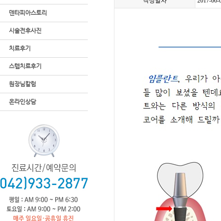
작성일자
2017-06-
덴타피아스토리
시술전후사진
치료후기
스텝치료후기
원장님칼럼
온라인상담